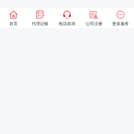
首页
代理记账
电话咨询
公司注册
更多服务
以上就是本站关于[创业注册有限责任公司，需满足哪些条件？]的详
细介绍。 如果您还有什么疑问或需求，请【立即咨询】客服或添加
VX: XXXXXX由我们的专业顾问免费为您解答。