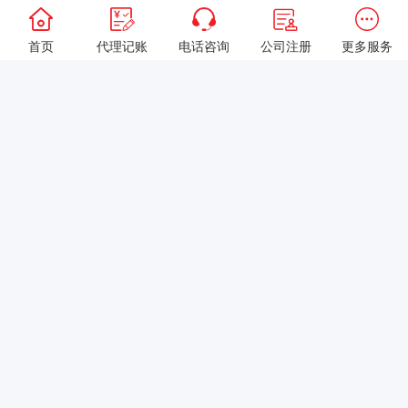
首页
代理记账
电话咨询
公司注册
更多服务
以上就是本站关于[初创公司只有一个法人，不领工资不缴社保个税
零申报可以吗？]的详细介绍。 如果您还有什么疑问或需求，请【立
即咨询】客服或添加VX: XXXXXX由我们的专业顾问免费为您解
答。
相关标签：